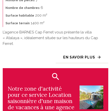
Nombre de pièces
6
Nombre de chambres
200 m²
Surface habitable
1400 m²
Surface terrain
L’agence BARNES Cap Ferret vous présente la villa
« Atalaya », idéalement située sur les hauteurs du Cap
Ferret.
EN SAVOIR PLUS
Notre zone d'activité
pour ce service Location
saisonnière d'une maison
de vacances à une agence