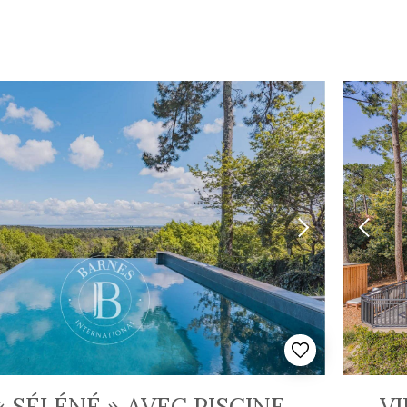
« SÉLÉNÉ » AVEC PISCINE
VI