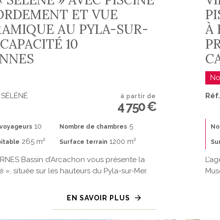
ORDEMENT ET VUE
PI
AMIQUE AU PYLA-SUR-
À 
CAPACITÉ 10
PR
NNES
C
No
A SÉLÉNÉ
Réf
à partir de
4 750 €
10
5
voyageurs
Nombre de chambres
No
265 m²
1200 m²
itable
Surface terrain
Su
RNES Bassin d’Arcachon vous présente la
L’ag
é », située sur les hauteurs du Pyla-sur-Mer.
Musc
EN SAVOIR PLUS