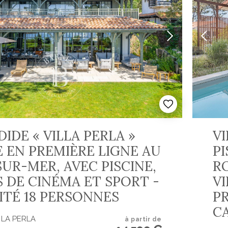
IDE « VILLA PERLA »
VI
E EN PREMIÈRE LIGNE AU
PI
SUR-MER, AVEC PISCINE,
R
S DE CINÉMA ET SPORT -
VI
ITÉ 18 PERSONNES
PR
C
A LA PERLA
à partir de