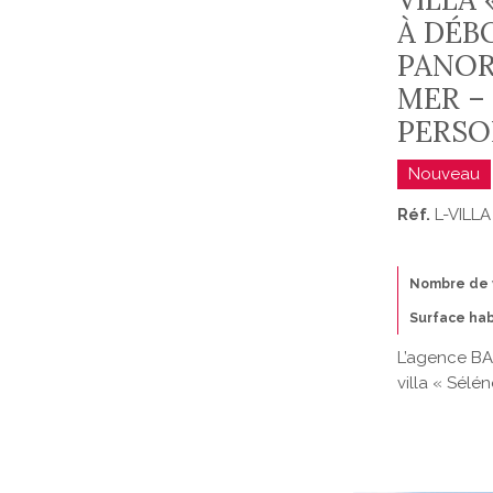
8
9
À DÉB
10
PANOR
MER – 
PERSO
Nouveau
Réf.
L-VILL
Nombre de 
Surface hab
L’agence BA
villa « Sélén