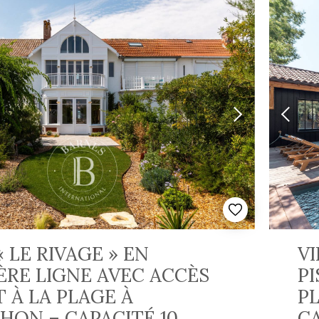
« LE RIVAGE » EN
VI
ÈRE LIGNE AVEC ACCÈS
PI
 À LA PLAGE À
PL
HON – CAPACITÉ 10
C