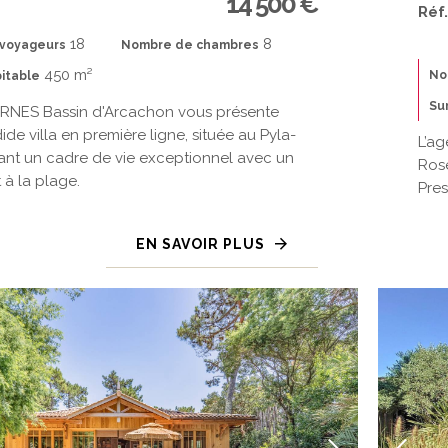
14 500 €
Réf
18
8
voyageurs
Nombre de chambres
450 m²
No
itable
Su
RNES Bassin d'Arcachon vous présente
ide villa en première ligne, située au Pyla-
L’ag
rant un cadre de vie exceptionnel avec un
Rose
 à la plage.
Pres
EN SAVOIR PLUS