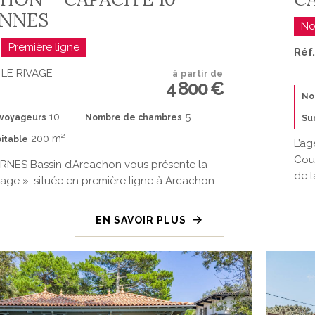
NNES
No
Première ligne
Réf
 LE RIVAGE
à partir de
4 800 €
No
10
5
voyageurs
Nombre de chambres
Su
200 m²
itable
L’ag
Cous
RNES Bassin d’Arcachon vous présente la
de l
ivage », située en première ligne à Arcachon.
EN SAVOIR PLUS