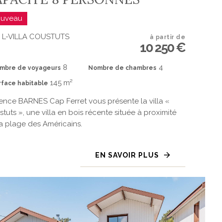
uveau
.
L-VILLA COUSTUTS
à partir de
10 250 €
8
4
mbre de voyageurs
Nombre de chambres
145 m²
rface habitable
ence BARNES Cap Ferret vous présente la villa «
tuts », une villa en bois récente située à proximité
a plage des Américains.
EN SAVOIR PLUS